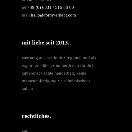
tel
+49 (0) 6831 / 516 88 00
mail
hallo@formverliebt.com
mit liebe seit 2013.
werbung aus saarlouis • regio­nal und als
export erhältlich • immer frisch für dich
zubereitet • echte hand­arbeit, keine
massen­­abfertigung • aus heimischem
anbau
rechtliches.
agb