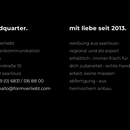
dquarter.
mit liebe seit 2013.
erliebt
werbung aus saarlouis •
enkommunikation
regio­nal und als export
h
erhältlich • immer frisch für
erstraße 10
dich zubereitet • echte hand
 saarlouis
arbeit, keine massen­­
9 (0) 6831 / 516 88 00
abfertigung • aus
hallo@formverliebt.com
heimischem anbau