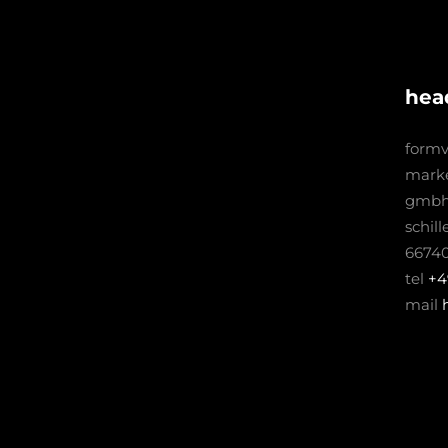
hea
formv
mark
gmb
schill
66740
tel
+4
mail