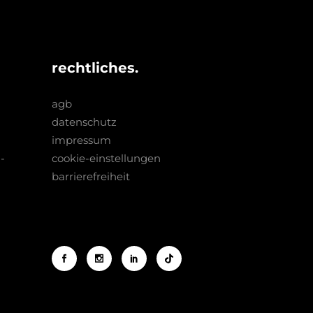
rechtliches.
agb
datenschutz
impressum
­
cookie-einstellungen
barrierefreiheit