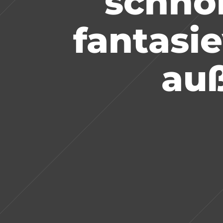
schnör
fantasie
auß