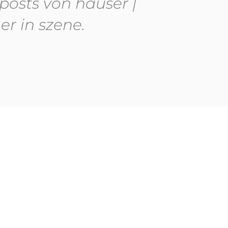
posts von hauser |
er in szene.