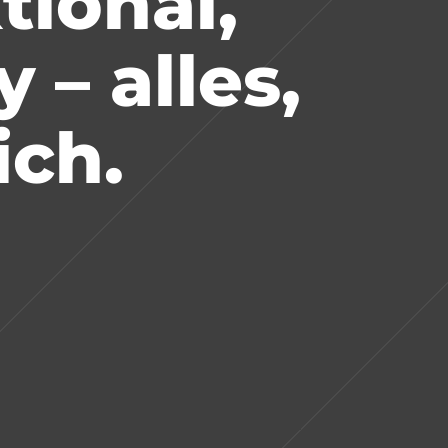
tional,
 – alles,
ich.