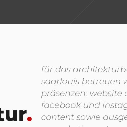
für das architekturb
saarlouis betreuen w
präsenzen: website 
facebook und instag
tur
.
content sowie ausge