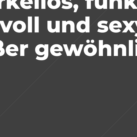
kellos, funk
voll und sexy
er gewöhnl