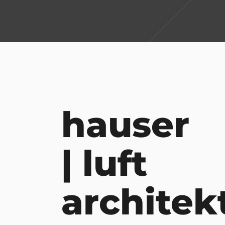
hauser
| luft
architek