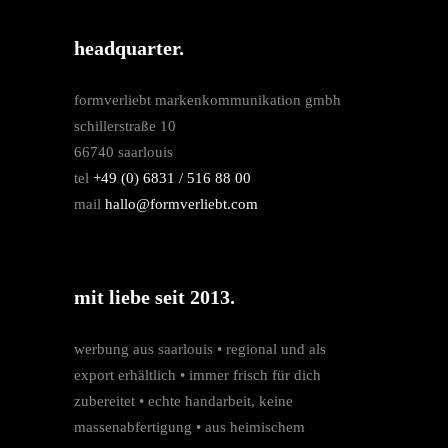
headquarter.
formverliebt markenkommunikation gmbh
schillerstraße 10
66740 saarlouis
tel
+49 (0) 6831 / 516 88 00
mail
hallo@formverliebt.com
mit liebe seit 2013.
werbung aus saarlouis • regio­nal und als
export erhältlich • immer frisch für dich
zubereitet • echte hand­arbeit, keine
massen­­abfertigung • aus heimischem