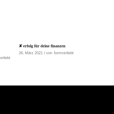
✘ erfolg für deine finanzen
26. März 2021
von
formverliebt
erliebt