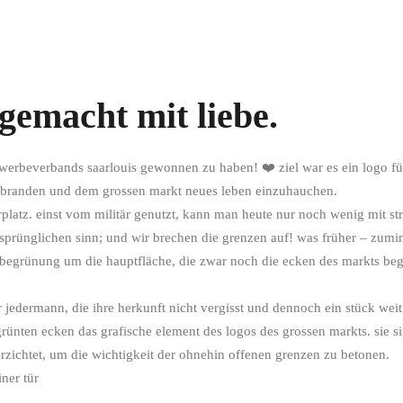
gemacht mit liebe.
ewerbeverbands saarlouis gewonnen zu haben! ❤️ ziel war es ein logo fü
 zu branden und dem grossen markt neues leben einzuhauchen.
zierplatz. einst vom militär genutzt, kann man heute nur noch wenig mit
sprünglichen sinn; und wir brechen die grenzen auf! was früher – zumi
ie begrünung um die hauptfläche, die zwar noch die ecken des markts beg
̈r jedermann, die ihre herkunft nicht vergisst und dennoch ein stück wei
grünten ecken das grafische element des logos des grossen markts. sie s
erzichtet, um die wichtigkeit der ohnehin offenen grenzen zu betonen.
er tür