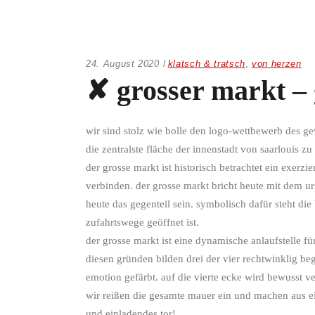
24. August 2020
klatsch & tratsch
,
von herzen
✘ grosser markt – 
wir sind stolz wie bolle den logo-wettbewerb des g
die zentralste fläche der innenstadt von saarlouis
der grosse markt ist historisch betrachtet ein exer
verbinden. der grosse markt bricht heute mit dem ur
heute das gegenteil sein. symbolisch dafür steht d
zufahrtswege geöffnet ist.
der grosse markt ist eine dynamische anlaufstelle fu
diesen gründen bilden drei der vier rechtwinklig be
emotion gefärbt. auf die vierte ecke wird bewusst v
wir reißen die gesamte mauer ein und machen aus ein
und einladendes tor!