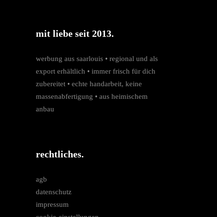
mit liebe seit 2013.
werbung aus saarlouis • regio­nal und als
export erhältlich • immer frisch für dich
zubereitet • echte hand­arbeit, keine
massen­­abfertigung • aus heimischem
anbau
rechtliches.
agb
datenschutz
impressum
cookie-einstellungen