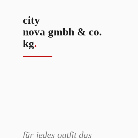
city
nova gmbh & co.
kg
.
für jedes outfit das