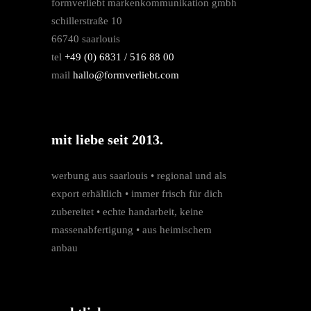
formverliebt markenkommunikation gmbh
schillerstraße 10
66740 saarlouis
tel
+49 (0) 6831 / 516 88 00
mail
hallo@formverliebt.com
mit liebe seit 2013.
werbung aus saarlouis • regio­nal und als
export erhältlich • immer frisch für dich
zubereitet • echte hand­arbeit, keine
massen­­abfertigung • aus heimischem
anbau