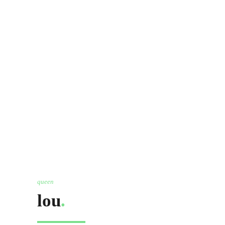
queen
lou
.