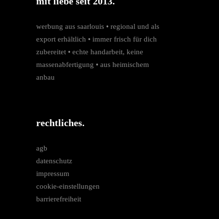
mit liebe seit 2013.
werbung aus saarlouis • regio­nal und als
export erhältlich • immer frisch für dich
zubereitet • echte hand­arbeit, keine
massen­­abfertigung • aus heimischem
anbau
rechtliches.
agb
datenschutz
impressum
cookie-einstellungen
barrierefreiheit