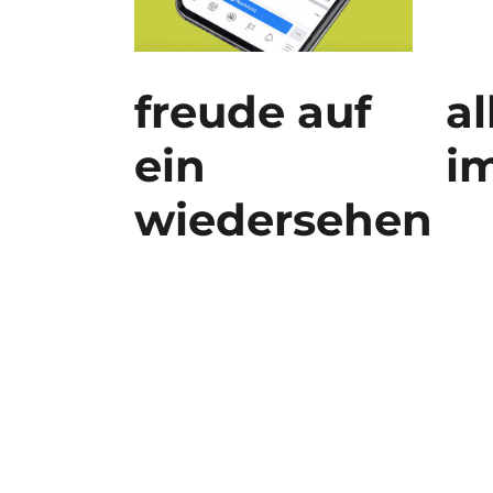
freude auf
al
ein
im
wiedersehen