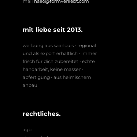
mail
hallo@formverliebt.com
mit liebe seit 2013.
werbung aus saarlouis • regio­nal
und als export erhältlich • immer
frisch für dich zubereitet • echte
hand­arbeit, keine massen­­
abfertigung • aus heimischem
anbau
rechtliches.
agb