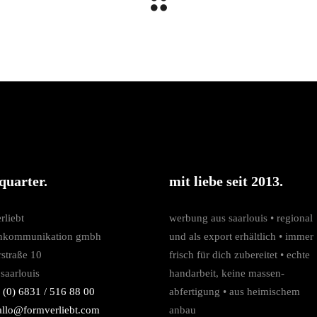
quarter.
mit liebe seit 2013.
rliebt
werbung aus saarlouis • regio­nal
nkommunikation gmbh
und als export erhältlich • immer
rstraße 10
frisch für dich zubereitet • echte
saarlouis
hand­arbeit, keine massen­­
 (0) 6831 / 516 88 00
abfertigung • aus heimischem
allo@formverliebt.com
anbau