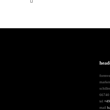
head
formve
marke
schille
66740 
tel
+49
mail
h