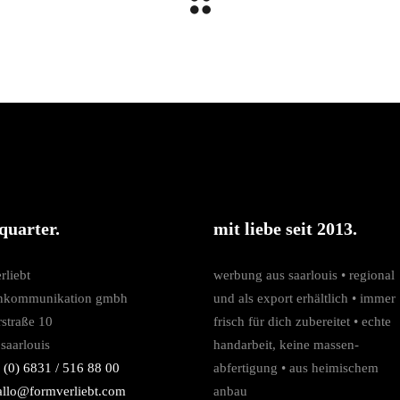
quarter.
mit liebe seit 2013.
rliebt
werbung aus saarlouis • regio­nal
nkommunikation gmbh
und als export erhältlich • immer
rstraße 10
frisch für dich zubereitet • echte
saarlouis
hand­arbeit, keine massen­­
 (0) 6831 / 516 88 00
abfertigung • aus heimischem
allo@formverliebt.com
anbau