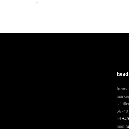
head
formve
marke
schille
66740 
tel
+49
mail
h