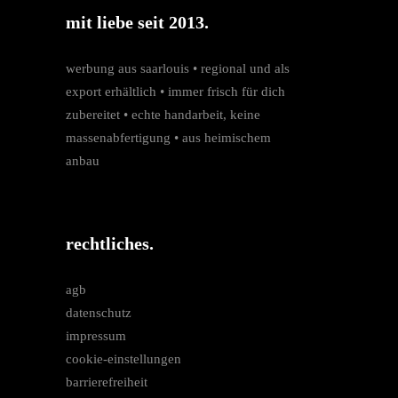
mit liebe seit 2013.
werbung aus saarlouis • regio­nal und als
export erhältlich • immer frisch für dich
zubereitet • echte hand­arbeit, keine
massen­­abfertigung • aus heimischem
anbau
rechtliches.
agb
datenschutz
impressum
cookie-einstellungen
barrierefreiheit