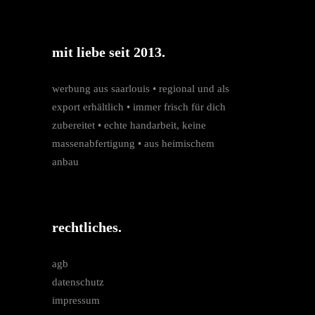
mit liebe seit 2013.
werbung aus saarlouis • regio­nal und als
export erhältlich • immer frisch für dich
zubereitet • echte hand­arbeit, keine
massen­­abfertigung • aus heimischem
anbau
rechtliches.
agb
datenschutz
impressum