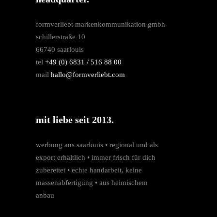
formverliebt markenkommunikation gmbh
schillerstraße 10
66740 saarlouis
tel
+49 (0) 6831 / 516 88 00
mail
hallo@formverliebt.com
mit liebe seit 2013.
werbung aus saarlouis • regio­nal und als
export erhältlich • immer frisch für dich
zubereitet • echte hand­arbeit, keine
massen­­abfertigung • aus heimischem
anbau