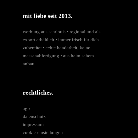
mit liebe seit 2013.
werbung aus saarlouis • regio­nal und als
export erhältlich • immer frisch für dich
zubereitet • echte hand­arbeit, keine
massen­­abfertigung • aus heimischem
anbau
rechtliches.
agb
datenschutz
impressum
cookie-einstellungen