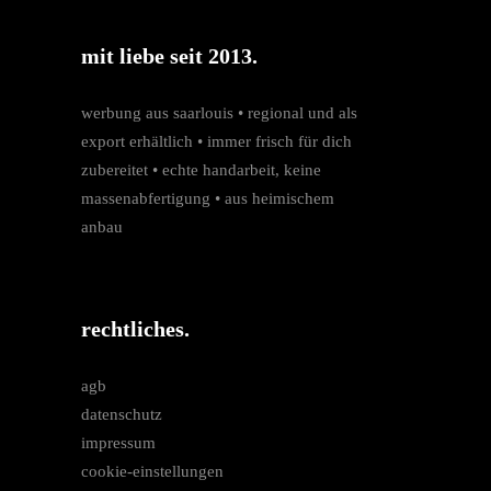
mit liebe seit 2013.
werbung aus saarlouis • regio­nal und als
export erhältlich • immer frisch für dich
zubereitet • echte hand­arbeit, keine
massen­­abfertigung • aus heimischem
anbau
rechtliches.
agb
datenschutz
impressum
cookie-einstellungen