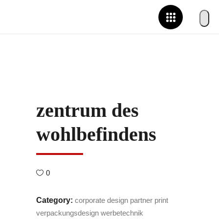
zentrum des
wohlbefindens
0
Category:
corporate design
partner
print
verpackungsdesign
werbetechnik