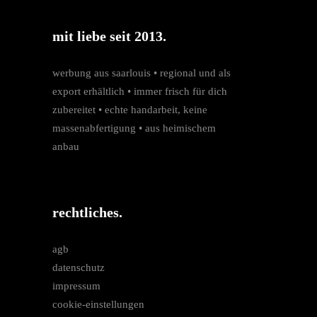
mit liebe seit 2013.
werbung aus saarlouis • regio­nal und als
export erhältlich • immer frisch für dich
zubereitet • echte hand­arbeit, keine
massen­­abfertigung • aus heimischem
anbau
rechtliches.
agb
datenschutz
impressum
cookie-einstellungen