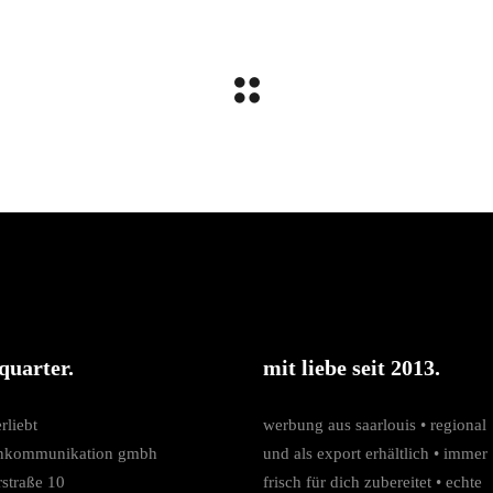
quarter.
mit liebe seit 2013.
rliebt
werbung aus saarlouis • regio­nal
nkommunikation gmbh
und als export erhältlich • immer
rstraße 10
frisch für dich zubereitet • echte