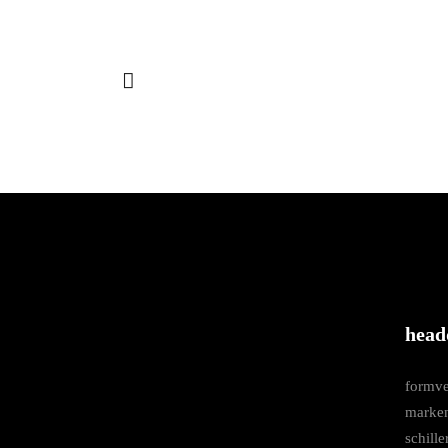
head
formve
marke
schille