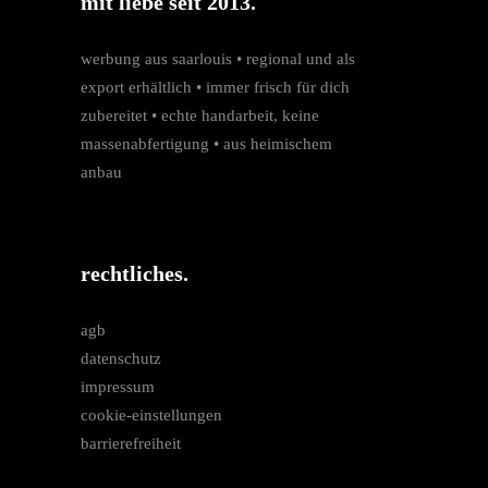
mit liebe seit 2013.
werbung aus saarlouis • regio­nal und als
export erhältlich • immer frisch für dich
zubereitet • echte hand­arbeit, keine
massen­­abfertigung • aus heimischem
anbau
rechtliches.
agb
datenschutz
impressum
cookie-einstellungen
barrierefreiheit