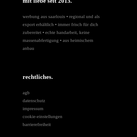
mit liebe seit 2013.
werbung aus saarlouis • regio­nal und als
export erhältlich • immer frisch für dich
zubereitet • echte hand­arbeit, keine
massen­­abfertigung • aus heimischem
anbau
rechtliches.
agb
datenschutz
impressum
cookie-einstellungen
barrierefreiheit