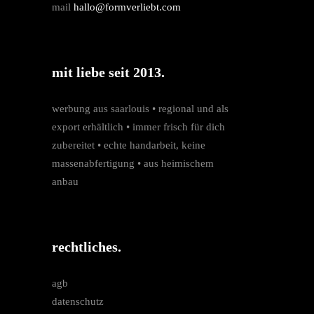
mail
hallo@formverliebt.com
mit liebe seit 2013.
werbung aus saarlouis • regio­nal und als
export erhältlich • immer frisch für dich
zubereitet • echte hand­arbeit, keine
massen­­abfertigung • aus heimischem
anbau
rechtliches.
agb
datenschutz