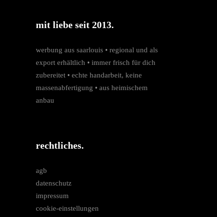
mit liebe seit 2013.
werbung aus saarlouis • regio­nal und als
export erhältlich • immer frisch für dich
zubereitet • echte hand­arbeit, keine
massen­­abfertigung • aus heimischem
anbau
rechtliches.
agb
datenschutz
impressum
cookie-einstellungen