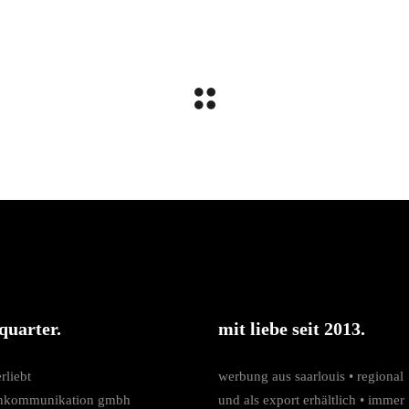
quarter.
mit liebe seit 2013.
rliebt
werbung aus saarlouis • regio­nal
nkommunikation gmbh
und als export erhältlich • immer