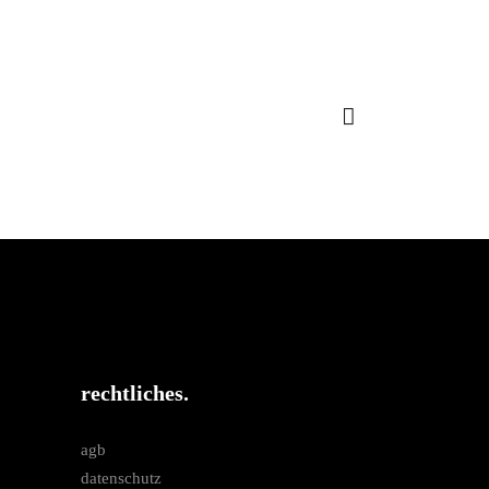
rechtliches.
agb
datenschutz